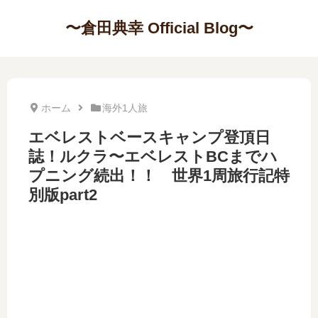
〜倉田典幸 Official Blog〜
ホーム
海外1人旅
エベレストベースキャンプ登頂日
誌！ルクラ〜エベレストBCまでハ
プニング続出！！ 世界1周旅行記特
別版part2