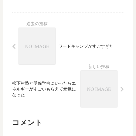
と
ご
虚
報
無
告
感
と
か
会
ら
場
逃
の
ワードキャンプがすごすぎた
げ
様
る
子
よ
う
に
世
松下村塾と明倫学舎にいったらエ
界
ネルギーがすごいもらえて元気に
一
なった
周
へ
出
コメント
た
話