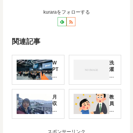
kuraraをフォローする
関連記事
W
洗
PT
濯
To
機
ky
な
o2
し
02
は
月
教
2
脱
収
員
が
水
10
の
雰
方
0
採
囲
法
万
用
気
が
を
が
スポンサーリンク