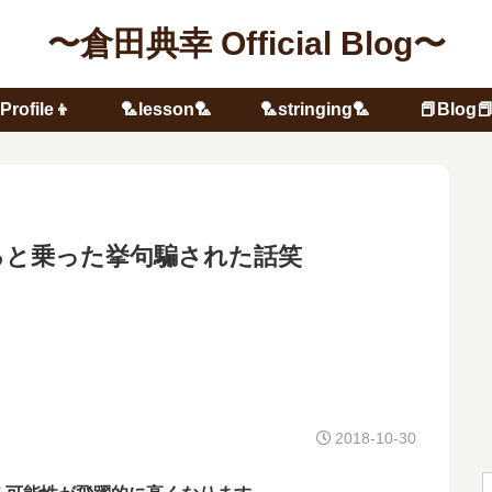
〜倉田典幸 Official Blog〜
Profile👦
🏸lesson🏸
🏸stringing🏸
📕Blog
ると乗った挙句騙された話笑
2018-10-30