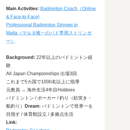
Main Activities:
Badminton Coach（Online
& Face-to-Face)
Professional Badminton Stringer in
Malta（マルタ唯一のバド専用ストリンガ
ー）
Background:
22年以上のバドミントン経
験
All Japan Championships 出場3回
これまで5カ国で1000名以上に指導
元教員 → 海外生活4年目
Hobbies
バドミントン / ポーカー / 釣り（銛突き・
船釣り）
Dream:
バドミントンで世界一を
目指す / 体育館設立 / 多拠点生活
Link: